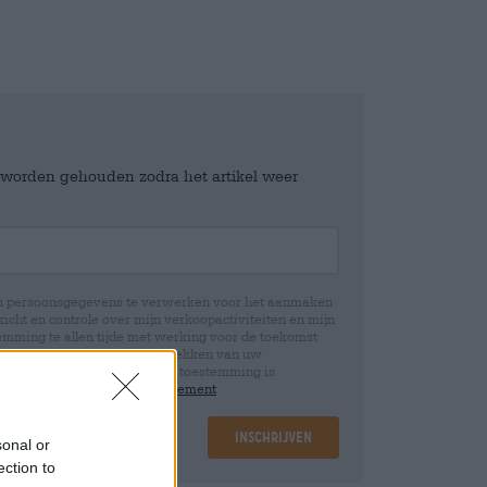
e worden gehouden zodra het artikel weer
jn persoonsgegevens te verwerken voor het aanmaken
icht en controle over mijn verkoopactiviteiten en mijn
emming te allen tijde met werking voor de toekomst
 Wij informeren u dat het intrekken van uw
rwerking die op basis van uw toestemming is
 u in onze
data protection statement
Inschrijven
sonal or
ection to