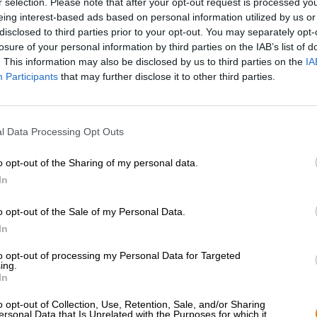
r selection. Please note that after your opt-out request is processed y
* Prijzen zijn inclusief wettelijke BTW. Plus
Scheepvaart
plus
eing interest-based ads based on personal information utilized by us or
* Prijzen zijn inclusief accijns
disclosed to third parties prior to your opt-out. You may separately opt-
losure of your personal information by third parties on the IAB’s list of
. This information may also be disclosed by us to third parties on the
IA
Omschrijving
Info
Beoordelingen
(0)
Participants
that may further disclose it to other third parties.
Hoewel de trend de laatste jaren in de richting van st
l Data Processing Opt Outs
zich momenteel te concentreren op enkele geselecteerde
beter’ algemeen aanvaard is, onderscheiden sommige br
productie te beperken.
o opt-out of the Sharing of my personal data.
In
Eén van deze brouwerijen is Espiga uit Spanje. Het tea
aan verschillende soorten hop bevatten, maar voor hun 
o opt-out of the Sale of my Personal Data.
twee varianten per bier. Tot nu toe omvat deze DUAL HO
In
naar de hopsoorten die erin verwerkt zijn. Triumph en Z
gelijknamige varianten van groen goud. Zappa komt oo
to opt-out of processing my Personal Data for Targeted
tovert in het bier tonen van passievrucht, wilde munt, w
ing.
opwindende profiel harmonieert wonderwel met dat va
In
variëteit waar al bijna twintig jaar aan wordt gewerkt 
zover en sloeg de kruising tussen diverse klassieke rass
o opt-out of Collection, Use, Retention, Sale, and/or Sharing
ersonal Data that Is Unrelated with the Purposes for which it
fijn aroma van zongerijpte sinaasappelen, limoenen en 