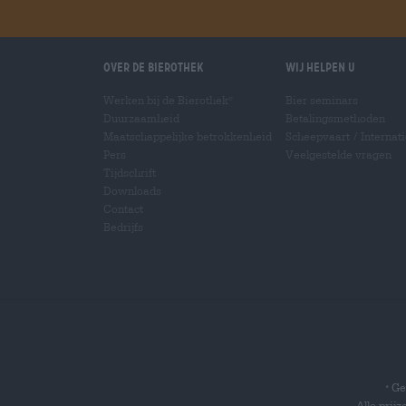
Over de Bierothek
Wij helpen u
Werken bij de Bierothek
Bier seminars
®
Duurzaamheid
Betalingsmethoden
Maatschappelijke betrokkenheid
Scheepvaart
/
Internat
Pers
Veelgestelde vragen
Tijdschrift
Downloads
Contact
Bedrijfs
Gel
*
Alle prij