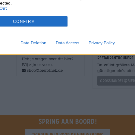
lected.
Out
Triumph Zappa presenteert ons de twee hoofdrolspelers
fruitige frisheid, kruiden en specerijen tot een heerlijk 
CONFIRM
Data Deletion
Data Access
Privacy Policy
GRATIS BIERCONSULT
handelaren of
restauranthouders
Heb je vragen over dit bier?
Wij zijn er voor u.
Du willst größere 
shop@bierothek.de
günstiger einkaufen
grosshandel@bier
Spring aan boord!
'Schrijf je in voor de nieuwsbrief'