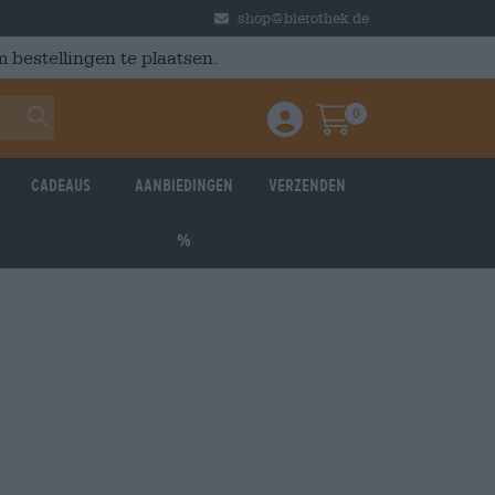
shop@bierothek.de
 bestellingen te plaatsen.
0
Einloggen / Anmelden
Warenkorb
Cadeaus
Aanbiedingen
Verzenden
%