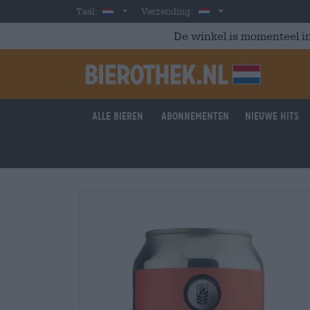
Skip to main content
Dutch
Nederland
Taal:
Verzending:
De winkel is momenteel in
Alle bieren
Abonnementen
Nieuwe hits