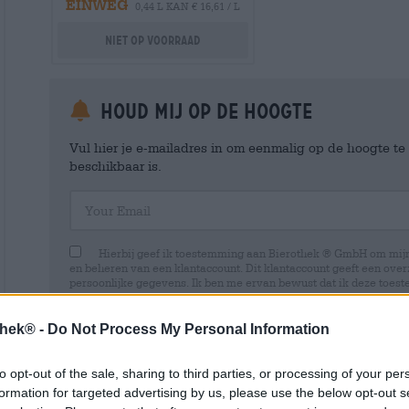
EINWEG
0,44 L KAN € 16,61 / L
Niet op voorraad
Houd mij op de hoogte
Vul hier je e-mailadres in om eenmalig op de hoogte t
beschikbaar is.
Your Email
Hierbij geef ik toestemming aan Bierothek ® GmbH om mi
en beheren van een klantaccount. Dit klantaccount geeft een overz
persoonlijke gegevens. Ik ben me ervan bewust dat ik deze toest
kan intrekken door een e-mail te sturen naar shop@bierothek.de.
toestemming geen invloed heeft op de rechtmatigheid van de ve
uitgevoerd tot het moment van intrekking. Meer informatie vindt
thek® -
Do Not Process My Personal Information
to opt-out of the sale, sharing to third parties, or processing of your per
formation for targeted advertising by us, please use the below opt-out s