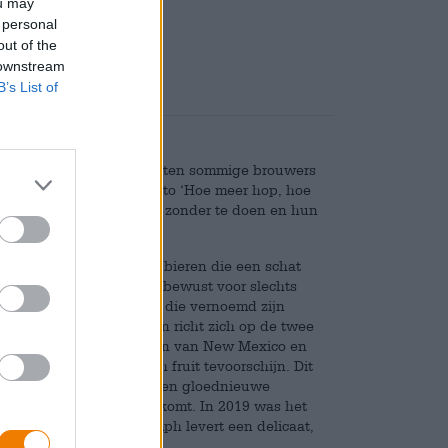
ou may
Deponeren
€ 0,25
 personal
out of the
 downstream
B’s List of
eeds meer hop gaat, besluiten sommige brouwers
 variëteiten. Nu het motto ‘Hoe meer hop, hoe
ouwerijen zich door het zonder te doen en hun
m maakt een assortiment bieren die een schat
nieuwste serie kozen ze bewust voor slechts
PS-collectie drie bieren die vernoemd zijn
appa is het derde deel en richt zich op de twee
rspronkelijk uit de bergen van New Mexico en
arme kruiden en tropisch fruit tevoorschijn. Dit
n Triumph. Deze hop is een gloednieuwe
voordat deze op de markt komt. In 2019 was het
en in als een bom. Triumph levert een delicaat,
perziken.