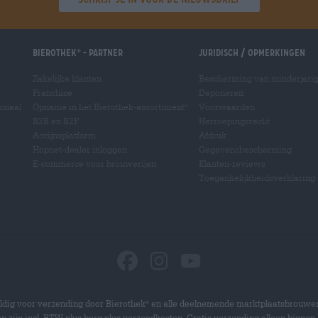
Bierothek
- Partner
Juridisch / Opmerkingen
®
Zakelijke klanten
Bescherming van minderjari
Franchise
Deponeren
ionaal
Opname in het Bierothek-assortiment
Voorwaarden
®
B2B en B2F
Herroepingsrecht
Accijnsplatform
Afdruk
Hopnet-dealer inloggen
Gegevensbescherming
E-commerce voor brouwerijen
Klanten-reviews
Toegankelijkheidsverklaring
dig voor verzending door Bierothek
en alle deelnemende marktplaatsbrouwer
®
zen zijn incl. BTW plus borg plus verzendkosten. Gratis verzending alleen binnen 