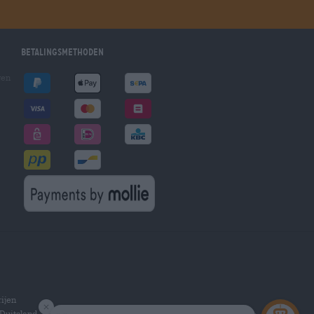
Betalingsmethoden
gen
ijen
Duitsland.