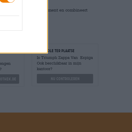
 in hun volledige assortiment en combineert
biergenot.
Controle ter plaatse
Is Triumph Zappa Van Espiga
Ook beschikbaar in mijn
Mengen
kantoor?
?
Nu controleren
othek.de