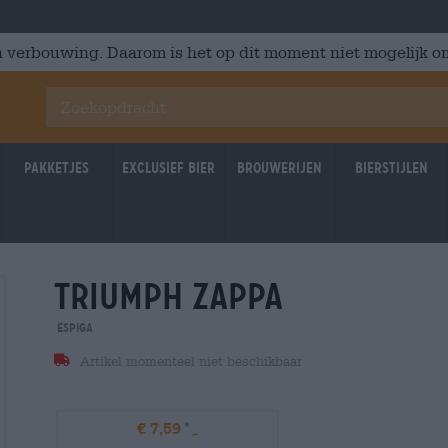
 verbouwing. Daarom is het op dit moment niet mogelijk om
Pakketjes
Exclusief Bier
Brouwerijen
Bierstijlen
triumph zappa
Espiga
Artikel momenteel niet beschikbaar
€ 7,59