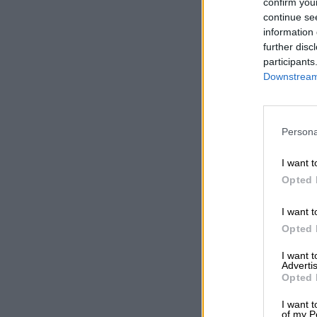
confirm you
continue se
information 
further disc
participants
Downstream 
Persona
I want t
Opted 
I want t
Opted 
I want 
Advertis
Opted 
I want t
of my P