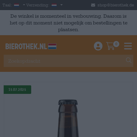
Skip to main content
Dutch
Nederland
Taal:
Verzending:
shop@bierothek.de
De winkel is momenteel in verbouwing. Daarom is
het op dit moment niet mogelijk om bestellingen te
plaatsen.
0
Einloggen / An
Warenkor
M
15.07.2025