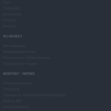
Pers
Tijdschrift
Downloads
Contact
Bedrijfs
Wij helpen u
Bier seminars
Betalingsmethoden
Scheepvaart
/
Internationaal
Veelgestelde vragen
Bierothek
- Partner
®
Zakelijke klanten
Franchise
Opname in het Bierothek-assortiment
®
B2B en B2F
Accijnsplatform