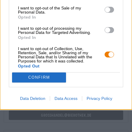
bitterheid, terwijl een portie hibiscusbloemen het
I want to opt-out of the Sale of my
brouwsel zijn frambozenrode kleur en fruitige zuurgraad
Personal Data.
geeft.
Opted In
Het eerste alcoholvrije bier in de Delphi-serie is een frisse,
I want to opt-out of processing my
verfrissende traktatie voor de hele dag!
Personal Data for Targeted Advertising.
Opted In
I want to opt-out of Collection, Use,
Retention, Sale, and/or Sharing of my
Personal Data that Is Unrelated with the
Purposes for which it was collected.
Opted Out
GRATIS BIERCONSULT
Heb je vragen over dit bier? Wij zijn er voor u.
CONFIRM
shop@bierothek.de
Data Deletion
Data Access
Privacy Policy
handelaren of restauranthouders
Du willst größere Mengen günstiger einkaufen?
grosshandel@bierothek.de