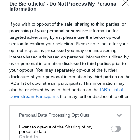
Om het gebrek aan alcohol te compenseren, moeten
Die Bierothek® -
Do Not Process My Personal
bieren zonder alcohol bijzonder goed zijn. Lange tijd was
Information
dat niet het geval: in de jaren 90 en 2000 werd de alcohol
meedogenloos verwijderd en daarmee ook de smaak. Het
If you wish to opt-out of the sale, sharing to third parties, or
resultaat van dit brute proces waren flauwe, saaie en
processing of your personal or sensitive information for
karakterloze brouwsels die alleen gedronken werden als
targeted advertising by us, please use the below opt-out
het echt nodig was. Gelukkig is dat tegenwoordig anders:
section to confirm your selection. Please note that after your
mensen die alcohol moeten of willen vermijden, hebben
opt-out request is processed you may continue seeing
de keuze uit een ruime keuze aan lekkere, alcoholvrije
interest-based ads based on personal information utilized by
dranken die met zorg en vakmanschap zijn geproduceerd.
us or personal information disclosed to third parties prior to
Eén van deze heerlijke bieren is Delphi Free van ELIXI.
your opt-out. You may separately opt-out of the further
De Griekse variant van een alcoholvrij bier is een New
disclosure of your personal information by third parties on the
England Pale Ale, waarbij de alcohol niet is verwijderd. In
IAB’s list of downstream participants. This information may
plaats daarvan gebruikte de microbrouwerij speciale
also be disclosed by us to third parties on the
IAB’s List of
giststammen die tijdens de fermentatie nauwelijks alcohol
Downstream Participants
that may further disclose it to other
produceren. Ze worden gebruikt als conventionele gisten
third parties.
en zorgen er zo voor dat er een alcoholvrij bier ontstaat
dat niet onderdoet voor alcoholische bieren.
Personal Data Processing Opt Outs
Delphi Free betovert met een vederlichte body, die te
I want to opt-out of the Sharing of my
danken is aan het gebruik van rijstvlokken. Met de hand
personal data.
Opted In
geplukte hop zorgt voor een zure frisheid en een subtiele