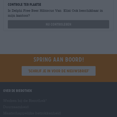
Controle ter plaatse
Is Delphi Free Beer Hibiscus Van Elixi Ook beschikbaar in
mijn kantoor?
Nu controleren
Spring aan boord!
'Schrijf je in voor de nieuwsbrief'
Over de Bierothek
Werken bij de Bierothek
®
Duurzaamheid
Maatschappelijke betrokkenheid