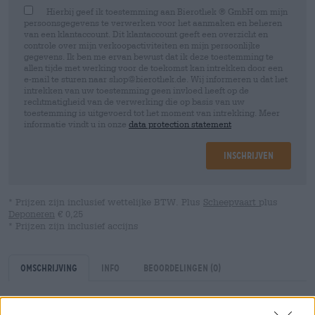
Hierbij geef ik toestemming aan Bierothek ® GmbH om mijn
persoonsgegevens te verwerken voor het aanmaken en beheren
van een klantaccount. Dit klantaccount geeft een overzicht en
controle over mijn verkoopactiviteiten en mijn persoonlijke
gegevens. Ik ben me ervan bewust dat ik deze toestemming te
allen tijde met werking voor de toekomst kan intrekken door een
e-mail te sturen naar shop@bierothek.de. Wij informeren u dat het
intrekken van uw toestemming geen invloed heeft op de
rechtmatigheid van de verwerking die op basis van uw
toestemming is uitgevoerd tot het moment van intrekking. Meer
informatie vindt u in onze
data protection statement
Inschrijven
* Prijzen zijn inclusief wettelijke BTW. Plus
Scheepvaart
plus
Deponeren
€ 0,25
* Prijzen zijn inclusief accijns
Omschrijving
Info
Beoordelingen
(0)